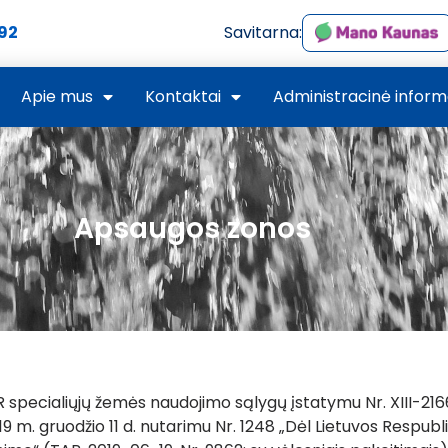
592
Savitarna:
Apie mus
Kontaktai
Administracinė inform
Apsaugos zonos
LR specialiųjų žemės naudojimo sąlygų įstatymu Nr. XIII-216
19 m. gruodžio 11 d. nutarimu Nr. 1248 „Dėl Lietuvos Respubl