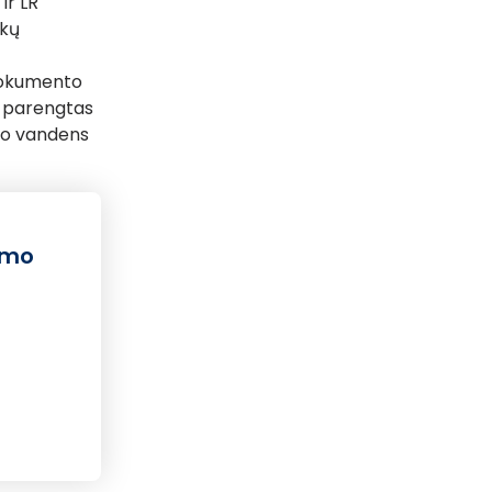
ir LR
ekų
dokumento
ra parengtas
ojo vandens
ymo