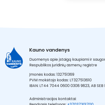
Kauno vandenys
Duomenys apie įstaigą kaupiami ir saugo
Respublikos juridinių asmenų registre
Įmonės kodas: 132751369
PVM mokėtojo kodas: LT327513610
IBAN: LT44 7044 0600 0308 9823, AB SEB
Administracijos kontaktai:
Bendrasis telefonas:
+37037301700