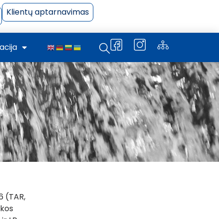
Klientų aptarnavimas
acija
6 (TAR,
ikos