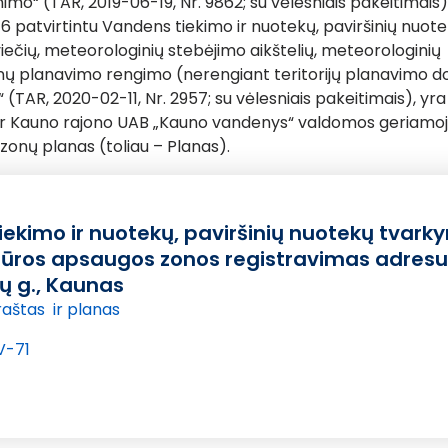
o“ (TAR, 2019-06-19, Nr. 9862; su vėlesniais pakeitimais) 
76 patvirtintu Vandens tiekimo ir nuotekų, paviršinių nuot
čių, meteorologinių stebėjimo aikštelių, meteorologinių
nų planavimo rengimo (nerengiant teritorijų planavimo 
 (TAR, 2020-02-11, Nr. 2957; su vėlesniais pakeitimais), y
sto ir Kauno rajono UAB „Kauno vandenys“ valdomos geriam
zonų planas (toliau – Planas).
ekimo ir nuotekų, paviršinių nuotekų tvark
ktūros apsaugos zonos registravimas adresu
 g., Kaunas
raštas ir planas
V-71