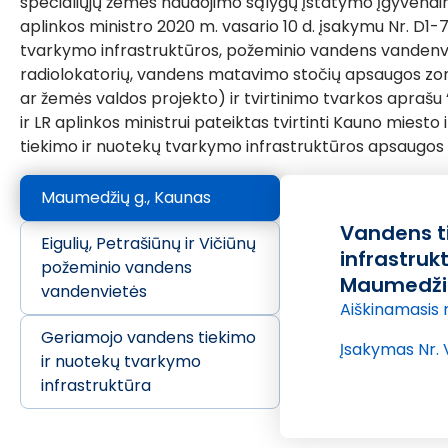
specialiųjų žemės naudojimo sąlygų įstatymo įgyvendinim
aplinkos ministro 2020 m. vasario 10 d. įsakymu Nr. D1-
tvarkymo infrastruktūros, požeminio vandens vandenvie
radiolokatorių, vandens matavimo stočių apsaugos zo
ar žemės valdos projekto) ir tvirtinimo tvarkos aprašu “
ir LR aplinkos ministrui pateiktas tvirtinti Kauno mie
tiekimo ir nuotekų tvarkymo infrastruktūros apsaugos 
Maumedžių g., Kaunas
Vandens ti
Eigulių, Petrašiūnų ir Vičiūnų
infrastru
požeminio vandens
Maumedžių
vandenvietės
Aiškinamasis 
Geriamojo vandens tiekimo
Įsakymas Nr. 
ir nuotekų tvarkymo
infrastruktūra