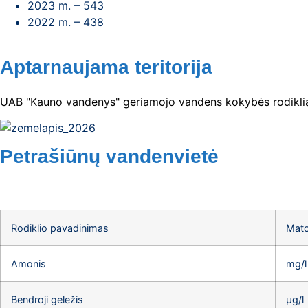
2023 m. – 543
2022 m. – 438
Aptarnaujama teritorija
UAB "Kauno vandenys" geriamojo vandens kokybės rodikliai
Petrašiūnų vandenvietė
Rodiklio pavadinimas
Mato
Amonis
mg/l
Bendroji geležis
µg/l