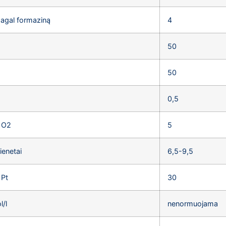
agal formaziną
4
50
50
0,5
 O2
5
ienetai
6,5-9,5
 Pt
30
/l
nenormuojama