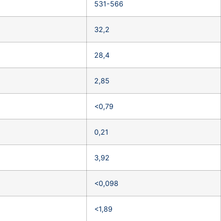
531-566
32,2
28,4
2,85
<0,79
0,21
3,92
<0,098
<1,89