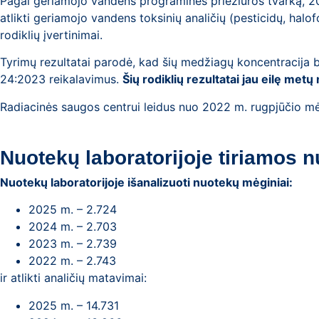
Pagal geriamojo vandens programinės priežiūros tvarką, 202
atlikti geriamojo vandens toksinių analičių (pesticidų, halof
rodiklių įvertinimai.
Tyrimų rezultatai parodė, kad šių medžiagų koncentracija 
24:2023 reikalavimus.
Šių rodiklių rezultatai jau eilę metų
Radiacinės saugos centrui leidus nuo 2022 m. rugpjūčio mėn.
Nuotekų laboratorijoje tiriamos n
Nuotekų laboratorijoje išanalizuoti nuotekų mėginiai:
2025 m. – 2.724
2024 m. – 2.703
2023 m. – 2.739
2022 m. – 2.743
ir atlikti analičių matavimai:
2025 m. – 14.731