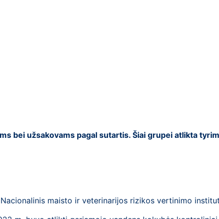
s bei užsakovams pagal sutartis. Šiai grupei atlikta tyri
acionalinis maisto ir veterinarijos rizikos vertinimo institut