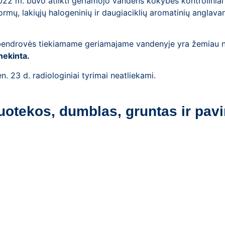
2 m. buvo atlikti geriamojo vandens kokybės kontroliniai t
ormų, lakiųjų halogeninių ir daugiaciklių aromatinių anglavan
bendrovės tiekiamame geriamajame vandenyje yra žemiau nust
 nekinta.
 23 d. radiologiniai tyrimai neatliekami.
uotekos, dumblas, gruntas ir pavi