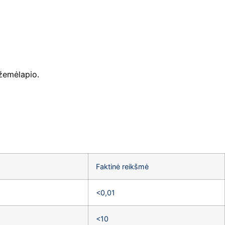
žemėlapio.
Faktinė reikšmė
<0,01
<10