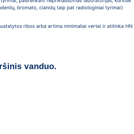
yrimai, pasirenkant nepriklausomas laboratorijas, kuriose
denilų, bromato, cianidų taip pat radiologiniai tyrimai)
atytos ribos arba artima minimaliai vertei ir atitinka HN
ršinis vanduo.