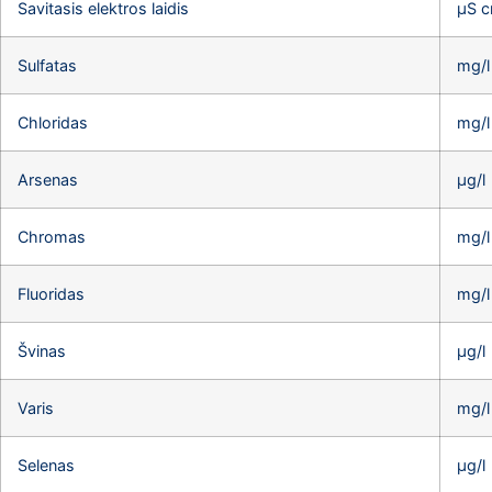
Savitasis elektros laidis
µS 
Sulfatas
mg/l
Chloridas
mg/l
Arsenas
µg/l
Chromas
mg/l
Fluoridas
mg/l
Švinas
µg/l
Varis
mg/l
Selenas
µg/l