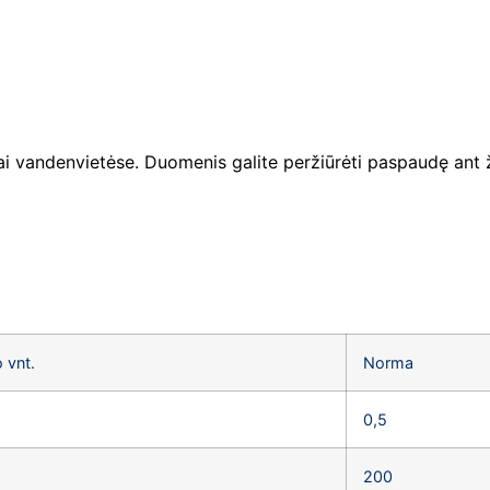
 vandenvietėse. Duomenis galite peržiūrėti paspaudę ant 
 vnt.
Norma
0,5
200