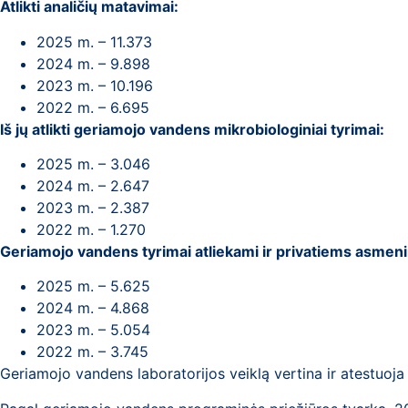
Atlikti analičių matavimai:
2025 m. – 11.373
2024 m. – 9.898
2023 m. – 10.196
2022 m. – 6.695
Iš jų atlikti geriamojo vandens mikrobiologiniai tyrimai:
2025 m. – 3.046
2024 m. – 2.647
2023 m. – 2.387
2022 m. – 1.270
Geriamojo vandens tyrimai atliekami ir privatiems asmenim
2025 m. – 5.625
2024 m. – 4.868
2023 m. – 5.054
2022 m. – 3.745
Geriamojo vandens laboratorijos veiklą vertina ir atestuoja N