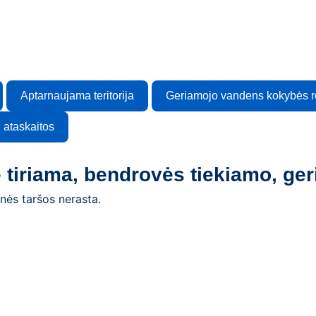
Aptarnaujama teritorija
Geriamojo vandens kokybės ro
 ataskaitos
e tiriama, bendrovės tiekiamo, g
ės taršos nerasta.