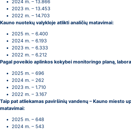
2024 m. – 13.866
2023 m. – 13.453
2022 m. – 14.703
Kauno nuotekų valykloje atlikti analičių matavimai:
2025 m. – 6.400
2024 m. – 6.193
2023 m. – 6.333
2022 m. – 6.212
Pagal poveikio aplinkos kokybei monitoringo planą, laborato
2025 m. – 696
2024 m. – 262
2023 m. – 1.710
2022 m. – 3.167
Taip pat atliekamas paviršinių vandenų – Kauno miesto u
matavimai:
2025 m. – 648
2024 m. – 543