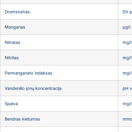
Drumstumas
DV p
Manganas
µg/l
Nitratas
mg/l
Nitritas
mg/l
Permanganato indeksas
mg/l
Vandenilio jonų koncentracija
pH v
Spalva
mg/l
Bendras kietumas
mmol