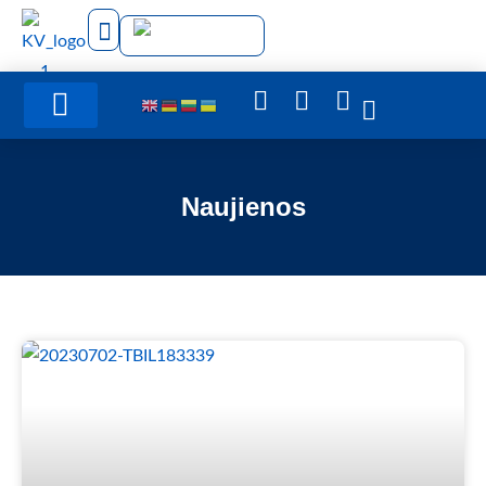
Administracinė informacija
Naujienos