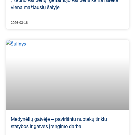
„Kauno vandenų“ geriamojo vandens kaina išlieka
viena mažiausių šalyje
2026-03-18
Medynėlių gatvėje – paviršinių nuotekų tinklų
statybos ir gatvės įrengimo darbai