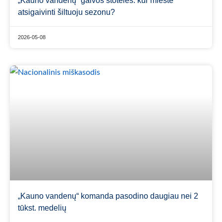
„Kauno vandenų“ gaivos stotelės: kur mieste
atsigaivinti šiltuoju sezonu?
2026-05-08
„Kauno vandenų“ komanda pasodino daugiau nei 2
tūkst. medelių