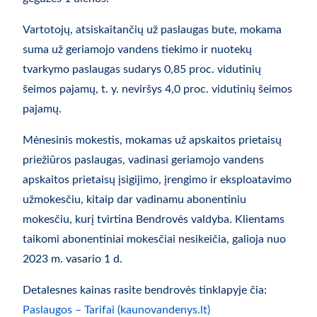
Vartotojų, atsiskaitančių už paslaugas bute, mokama
suma už geriamojo vandens tiekimo ir nuotekų
tvarkymo paslaugas sudarys 0,85 proc. vidutinių
šeimos pajamų, t. y. neviršys 4,0 proc. vidutinių šeimos
pajamų.
​Mėnesinis mokestis, mokamas už apskaitos prietaisų
priežiūros paslaugas, vadinasi geriamojo vandens
apskaitos prietaisų įsigijimo, įrengimo ir eksploatavimo
užmokesčiu, kitaip dar vadinamu abonentiniu
mokesčiu, kurį tvirtina Bendrovės valdyba. Klientams
taikomi abonentiniai mokesčiai nesikeičia, galioja nuo
2023 m. vasario 1 d.
Detalesnes kainas rasite bendrovės tinklapyje čia:
Paslaugos – Tarifai (kaunovandenys.lt)