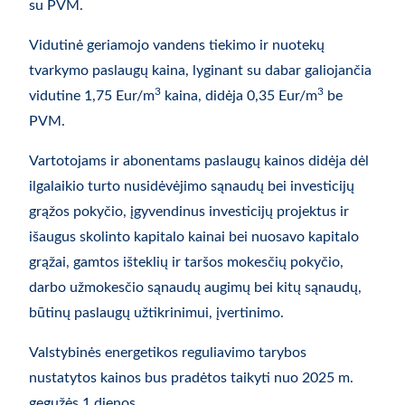
su PVM.
Vidutinė geriamojo vandens tiekimo ir nuotekų
tvarkymo paslaugų kaina, lyginant su dabar galiojančia
3
3
vidutine 1,75 Eur/m
kaina, didėja 0,35 Eur/m
be
PVM.
Vartotojams ir abonentams paslaugų kainos didėja dėl
ilgalaikio turto nusidėvėjimo sąnaudų bei investicijų
grąžos pokyčio, įgyvendinus investicijų projektus ir
išaugus skolinto kapitalo kainai bei nuosavo kapitalo
grąžai, gamtos išteklių ir taršos mokesčių pokyčio,
darbo užmokesčio sąnaudų augimų bei kitų sąnaudų,
būtinų paslaugų užtikrinimui, įvertinimo.
Valstybinės energetikos reguliavimo tarybos
nustatytos kainos bus pradėtos taikyti nuo 2025 m.
gegužės 1 dienos.