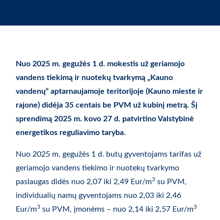
Nuo 2025 m. gegužės 1 d. mokestis už geriamojo
vandens tiekimą ir nuotekų tvarkymą „Kauno
vandenų“ aptarnaujamoje teritorijoje (Kauno mieste ir
rajone
) didėja 35 centais be PVM už kubinį metrą. Šį
sprendimą 2025 m. kovo 27 d. patvirtino Valstybinė
energetikos reguliavimo taryba.
Nuo 2025 m. gegužės 1 d. butų gyventojams tarifas už
geriamojo vandens tiekimo ir nuotekų tvarkymo
3
paslaugas didės nuo 2,07 iki 2,49 Eur/m
su PVM,
individualių namų gyventojams nuo 2,03 iki 2,46
3
3
Eur/m
su PVM, įmonėms – nuo 2,14 iki 2,57 Eur/m