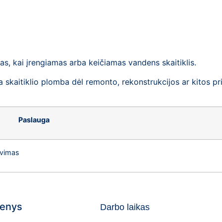
as, kai įrengiamas arba keičiamas vandens skaitiklis.
itiklio plomba dėl remonto, rekonstrukcijos ar kitos prieža
Paslauga
avimas
enys
Darbo laikas