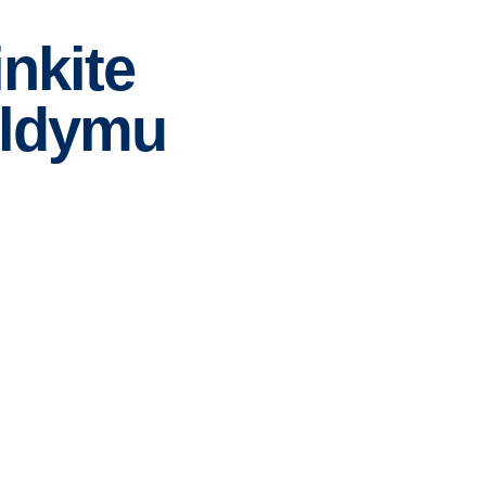
nkite
ildymu