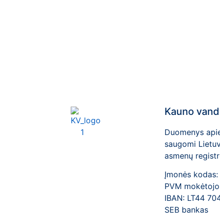
Kauno vand
Duomenys apie 
saugomi Lietuv
asmenų registr
Įmonės kodas:
PVM mokėtojo
IBAN: LT44 70
SEB bankas