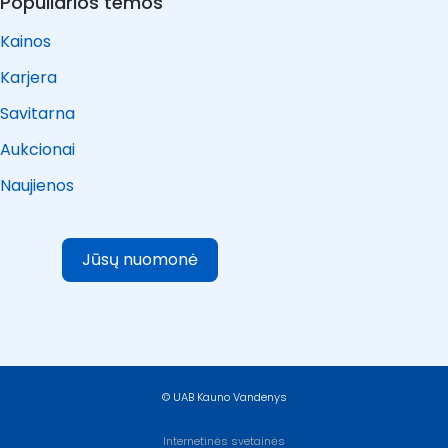
Populiarios temos
Kainos
Karjera
Savitarna
Aukcionai
Naujienos
Jūsų nuomonė
© UAB Kauno Vandenys
Internetinės svetainės