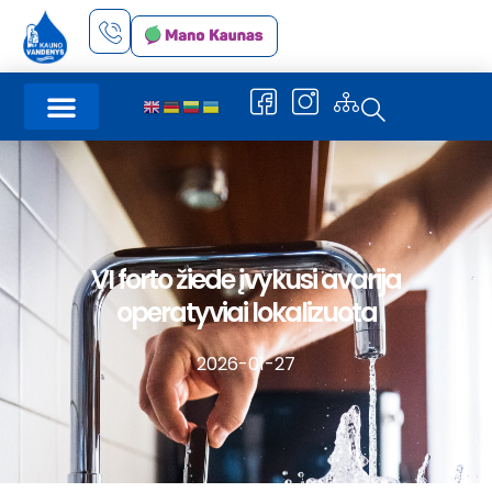
VI forto žiede įvykusi avarija
operatyviai lokalizuota
2026-01-27