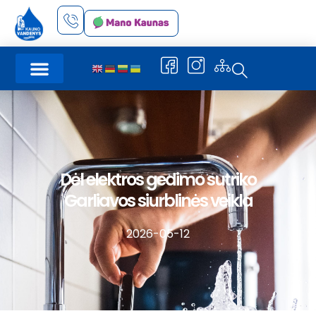
Dėl elektros gedimo sutriko
Garliavos siurblinės veikla
2026-05-12