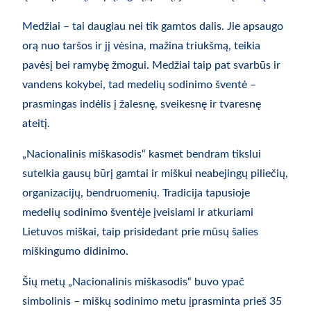
Medžiai – tai daugiau nei tik gamtos dalis. Jie apsaugo
orą nuo taršos ir jį vėsina, mažina triukšmą, teikia
pavėsį bei ramybę žmogui. Medžiai taip pat svarbūs ir
vandens kokybei, tad medelių sodinimo šventė –
prasmingas indėlis į žalesnę, sveikesnę ir tvaresnę
ateitį.
„Nacionalinis miškasodis“ kasmet bendram tikslui
sutelkia gausų būrį gamtai ir miškui neabejingų piliečių,
organizacijų, bendruomenių. Tradicija tapusioje
medelių sodinimo šventėje įveisiami ir atkuriami
Lietuvos miškai, taip prisidedant prie mūsų šalies
miškingumo didinimo.
Šių metų „Nacionalinis miškasodis“ buvo ypač
simbolinis – miškų sodinimo metu įprasminta prieš 35