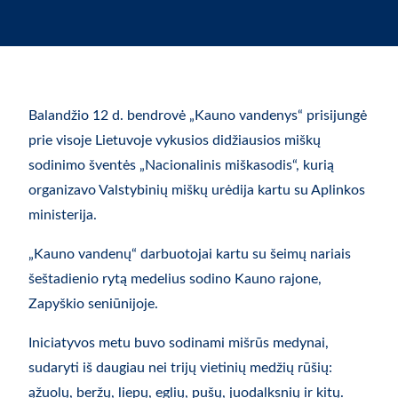
Balandžio 12 d. bendrovė „Kauno vandenys“ prisijungė
prie visoje Lietuvoje vykusios didžiausios miškų
sodinimo šventės „Nacionalinis miškasodis“, kurią
organizavo Valstybinių miškų urėdija kartu su Aplinkos
ministerija.
„Kauno vandenų“ darbuotojai kartu su šeimų nariais
šeštadienio rytą medelius sodino Kauno rajone,
Zapyškio seniūnijoje.
Iniciatyvos metu buvo sodinami mišrūs medynai,
sudaryti iš daugiau nei trijų vietinių medžių rūšių:
ąžuolų, beržų, liepų, eglių, pušų, juodalksnių ir kitų.