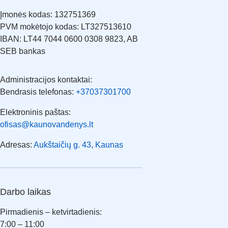
Įmonės kodas: 132751369
PVM mokėtojo kodas: LT327513610
IBAN: LT44 7044 0600 0308 9823, AB
SEB bankas
Administracijos kontaktai:
Bendrasis telefonas:
+37037301700
Elektroninis paštas:
ofisas@kaunovandenys.lt
Adresas:
Aukštaičių g. 43, Kaunas
Darbo laikas
Pirmadienis – ketvirtadienis:
7:00 – 11:00