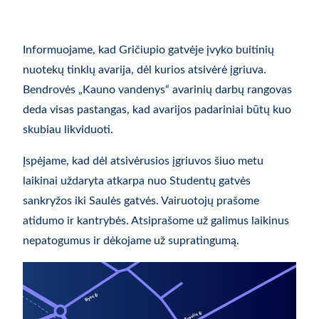
Informuojame, kad Gričiupio gatvėje įvyko buitinių
nuotekų tinklų avarija, dėl kurios atsivėrė įgriuva.
Bendrovės „Kauno vandenys“ avarinių darbų rangovas
deda visas pastangas, kad avarijos padariniai būtų kuo
skubiau likviduoti.
Įspėjame, kad dėl atsivėrusios įgriuvos šiuo metu
laikinai uždaryta atkarpa nuo Studentų gatvės
sankryžos iki Saulės gatvės. Vairuotojų prašome
atidumo ir kantrybės. Atsiprašome už galimus laikinus
nepatogumus ir dėkojame už supratingumą.