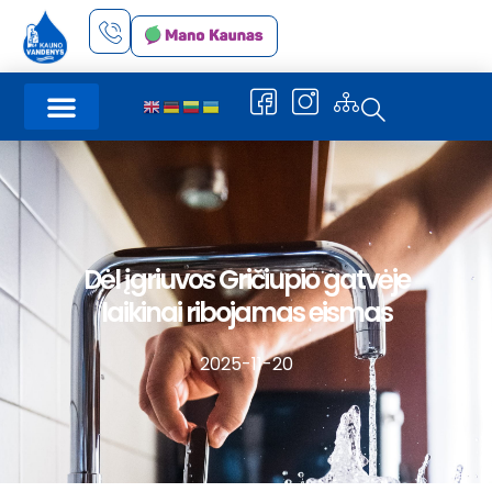
Dėl įgriuvos Gričiupio gatvėje
laikinai ribojamas eismas
2025-11-20