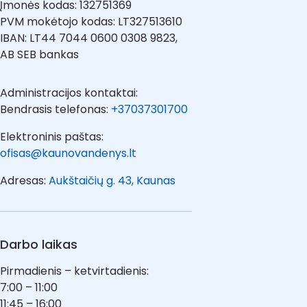
Įmonės kodas: 132751369
PVM mokėtojo kodas: LT327513610
IBAN: LT44 7044 0600 0308 9823,
AB SEB bankas
Administracijos kontaktai:
Bendrasis telefonas:
+37037301700
Elektroninis paštas:
ofisas@kaunovandenys.lt
Adresas:
Aukštaičių g. 43, Kaunas
Darbo laikas
Pirmadienis – ketvirtadienis:
7:00 – 11:00
11:45 – 16:00