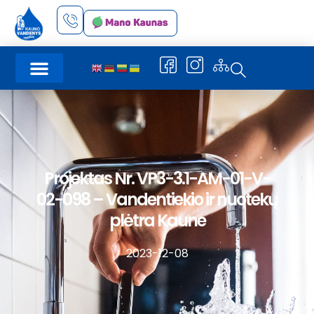
Projektas Nr. VP3-3.1-AM-01-V-
02-098 – Vandentiekio ir nuotekų
plėtra Kaune
2023-12-08