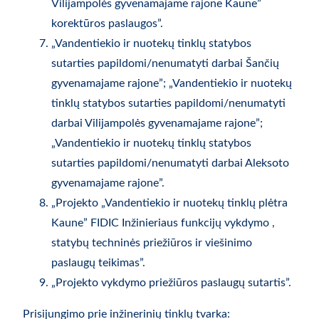
Vilijampolės gyvenamajame rajone Kaune”
korektūros paslaugos”.
„Vandentiekio ir nuotekų tinklų statybos
sutarties papildomi/nenumatyti darbai Šančių
gyvenamajame rajone”; „Vandentiekio ir nuotekų
tinklų statybos sutarties papildomi/nenumatyti
darbai Vilijampolės gyvenamajame rajone”;
„Vandentiekio ir nuotekų tinklų statybos
sutarties papildomi/nenumatyti darbai Aleksoto
gyvenamajame rajone”.
„Projekto „Vandentiekio ir nuotekų tinklų plėtra
Kaune” FIDIC Inžinieriaus funkcijų vykdymo ,
statybų techninės priežiūros ir viešinimo
paslaugų teikimas”.
„Projekto vykdymo priežiūros paslaugų sutartis”.
Prisijungimo prie inžinerinių tinklų tvarka: