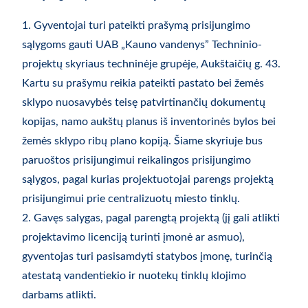
1. Gyventojai turi pateikti prašymą prisijungimo
sąlygoms gauti UAB „Kauno vandenys” Techninio-
projektų skyriaus techninėje grupėje, Aukštaičių g. 43.
Kartu su prašymu reikia pateikti pastato bei žemės
sklypo nuosavybės teisę patvirtinančių dokumentų
kopijas, namo aukštų planus iš inventorinės bylos bei
žemės sklypo ribų plano kopiją. Šiame skyriuje bus
paruoštos prisijungimui reikalingos prisijungimo
sąlygos, pagal kurias projektuotojai parengs projektą
prisijungimui prie centralizuotų miesto tinklų.
2. Gavęs salygas, pagal parengtą projektą (jį gali atlikti
projektavimo licenciją turinti įmonė ar asmuo),
gyventojas turi pasisamdyti statybos įmonę, turinčią
atestatą vandentiekio ir nuotekų tinklų klojimo
darbams atlikti.