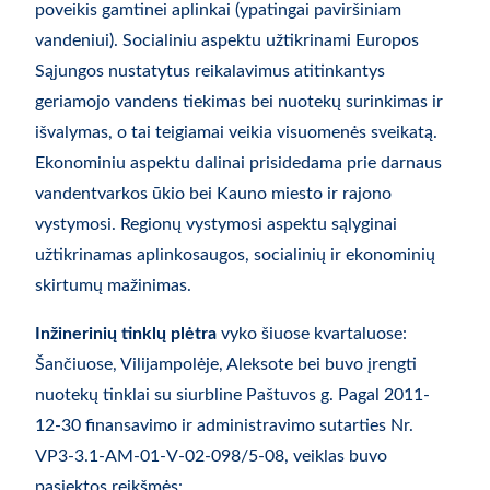
poveikis gamtinei aplinkai (ypatingai paviršiniam
vandeniui). Socialiniu aspektu užtikrinami Europos
Sąjungos nustatytus reikalavimus atitinkantys
geriamojo vandens tiekimas bei nuotekų surinkimas ir
išvalymas, o tai teigiamai veikia visuomenės sveikatą.
Ekonominiu aspektu dalinai prisidedama prie darnaus
vandentvarkos ūkio bei Kauno miesto ir rajono
vystymosi. Regionų vystymosi aspektu sąlyginai
užtikrinamas aplinkosaugos, socialinių ir ekonominių
skirtumų mažinimas.
Inžinerinių tinklų plėtra
vyko šiuose kvartaluose:
Šančiuose, Vilijampolėje, Aleksote bei buvo įrengti
nuotekų tinklai su siurbline Paštuvos g. Pagal 2011-
12-30 finansavimo ir administravimo sutarties Nr.
VP3-3.1-AM-01-V-02-098/5-08, veiklas buvo
pasiektos reikšmės: