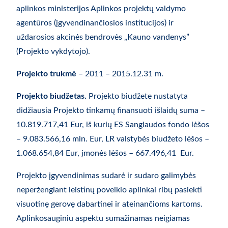
aplinkos ministerijos Aplinkos projektų valdymo
agentūros (įgyvendinančiosios institucijos) ir
uždarosios akcinės bendrovės „Kauno vandenys”
(Projekto vykdytojo).
Projekto trukmė
– 2011 – 2015.12.31 m.
Projekto biudžetas.
Projekto biudžete nustatyta
didžiausia Projekto tinkamų finansuoti išlaidų suma –
10.819.717,41 Eur, iš kurių ES Sanglaudos fondo lėšos
– 9.083.566,16 mln. Eur, LR valstybės biudžeto lėšos –
1.068.654,84 Eur, įmonės lėšos – 667.496,41 Eur.
Projekto įgyvendinimas sudarė ir sudaro galimybės
neperžengiant leistinų poveikio aplinkai ribų pasiekti
visuotinę gerovę dabartinei ir ateinančioms kartoms.
Aplinkosauginiu aspektu sumažinamas neigiamas