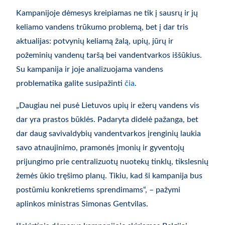
Kampanijoje dėmesys kreipiamas ne tik į sausrų ir jų
keliamo vandens trūkumo problemą, bet į dar tris
aktualijas: potvynių keliamą žalą, upių, jūrų ir
požeminių vandenų taršą bei vandentvarkos iššūkius.
Su kampanija ir joje analizuojama vandens
problematika galite susipažinti
čia
.
„Daugiau nei pusė Lietuvos upių ir ežerų vandens vis
dar yra prastos būklės. Padaryta didelė pažanga, bet
dar daug savivaldybių vandentvarkos įrenginių laukia
savo atnaujinimo, pramonės įmonių ir gyventojų
prijungimo prie centralizuotų nuotekų tinklų, tikslesnių
žemės ūkio tręšimo planų. Tikiu, kad ši kampanija bus
postūmiu konkretiems sprendimams“, – pažymi
aplinkos ministras Simonas Gentvilas.