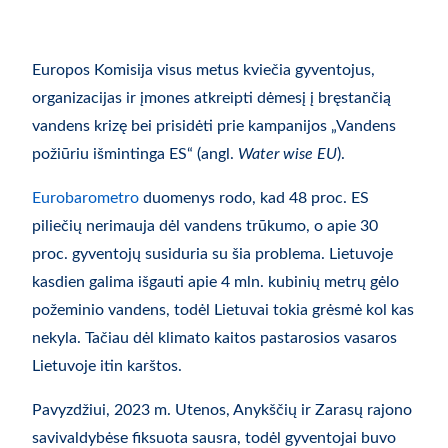
Europos Komisija visus metus kviečia gyventojus,
organizacijas ir įmones atkreipti dėmesį į bręstančią
vandens krizę bei prisidėti prie kampanijos „Vandens
požiūriu išmintinga ES“ (angl.
Water wise EU
).
Eurobarometro
duomenys rodo, kad 48 proc. ES
piliečių nerimauja dėl vandens trūkumo, o apie 30
proc. gyventojų susiduria su šia problema. Lietuvoje
kasdien galima išgauti apie 4 mln. kubinių metrų gėlo
požeminio vandens, todėl Lietuvai tokia grėsmė kol kas
nekyla. Tačiau dėl klimato kaitos pastarosios vasaros
Lietuvoje itin karštos.
Pavyzdžiui, 2023 m. Utenos, Anykščių ir Zarasų rajono
savivaldybėse fiksuota sausra, todėl gyventojai buvo