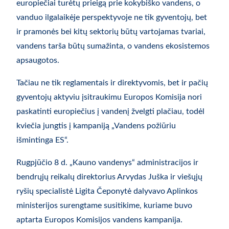
europiečiai turėtų prieigą prie kokybiško vandens, o
vanduo ilgalaikėje perspektyvoje ne tik gyventojų, bet
ir pramonės bei kitų sektorių būtų vartojamas tvariai,
vandens tarša būtų sumažinta, o vandens ekosistemos
apsaugotos.
Tačiau ne tik reglamentais ir direktyvomis, bet ir pačių
gyventojų aktyviu įsitraukimu Europos Komisija nori
paskatinti europiečius į vandenį žvelgti plačiau, todėl
kviečia jungtis į kampaniją „Vandens požiūriu
išmintinga ES“.
Rugpjūčio 8 d. „Kauno vandenys“ administracijos ir
bendrųjų reikalų direktorius Arvydas Juška ir viešųjų
ryšių specialistė Ligita Čeponytė dalyvavo Aplinkos
ministerijos surengtame susitikime, kuriame buvo
aptarta Europos Komisijos vandens kampanija.