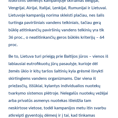
Išskirtinis dėmesys kampanijoje skiriamas Belgijai,
Vengrijai, Airijai, Italijai, Lenkijai, Rumunijai ir Lietuvai.
Lietuvoje kampaniją norima skleisti plačiau, nes šalis
turtinga paviršiniais vandens telkiniais, tačiau gerą
būklę atitinkančių paviršinių vandens telkinių yra tik
36 proc., o neatitinkančių geros būklės kriterijų – 64
proc.
Be to, Lietuva turi prieigą prie Baltijos jūros – vienos iš
labiausiai eutrofikuotų jūrų pasaulyje, kurioje dėl
žemės ūkio ir kitų taršos šaltinių kyla grėsmė išnykti
skirtingiems vandens organizmams. Dar viena iš
priežasčių, iššūkiai, kylantys individualios nuotekų
tvarkymo sistemos plėtroje. Nelegalūs nuotekų vežėjai
arba privatūs asmenys nuotekas išleidžia tam
neskirtose vietose, todėl kampanijos metu itin svarbu
atkreipti gyventojų dėmesį ir į tai, kad tinkamas