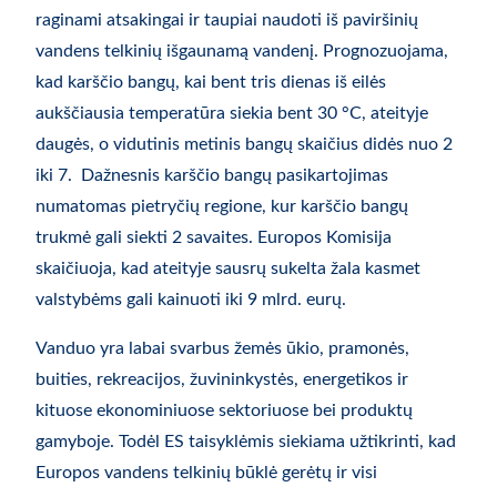
raginami atsakingai ir taupiai naudoti iš paviršinių
vandens telkinių išgaunamą vandenį. Prognozuojama,
kad karščio bangų, kai bent tris dienas iš eilės
aukščiausia temperatūra siekia bent 30 °C, ateityje
daugės, o vidutinis metinis bangų skaičius didės nuo 2
iki 7. Dažnesnis karščio bangų pasikartojimas
numatomas pietryčių regione, kur karščio bangų
trukmė gali siekti 2 savaites. Europos Komisija
skaičiuoja, kad ateityje sausrų sukelta žala kasmet
valstybėms gali kainuoti iki 9 mlrd. eurų.
Vanduo yra labai svarbus žemės ūkio, pramonės,
buities, rekreacijos, žuvininkystės, energetikos ir
kituose ekonominiuose sektoriuose bei produktų
gamyboje. Todėl ES taisyklėmis siekiama užtikrinti, kad
Europos vandens telkinių būklė gerėtų ir visi