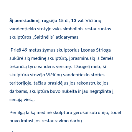
Šį penktadienį, rugsėjo
15 d.
, 13 val.
Vičiūnų
vandentiekio stotyje vyks simbolinis restauruotos
skulptūros „Šaltinėlis” atidarymas.
Prieš 49 metus žymus skulptorius Leonas Strioga
sukūrė šią medinę skulptūrą, įprasminusią iš žemės
tekančią tyro vandens versmę. Daugelį metų ši
skulptūra stovėjo Vičiūnų vandentiekio stoties
teritorijoje, tačiau prasidėjus jos rekonstrukcijos
darbams, skulptūra buvo nukelta ir jau negrąžinta į
senąją vietą.
Per ilgą laiką medinė skulptūra gerokai sutrūnijo, todėl
buvo imtasi jos restauravimo darbų.