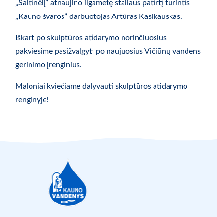
„Šaltinėlį” atnaujino ilgametę staliaus patirtį turintis
„Kauno švaros” darbuotojas Artūras Kasikauskas.
Iškart po skulptūros atidarymo norinčiuosius
pakviesime pasižvalgyti po naujuosius Vičiūnų vandens
gerinimo įrenginius.
Maloniai kviečiame dalyvauti skulptūros atidarymo
renginyje!